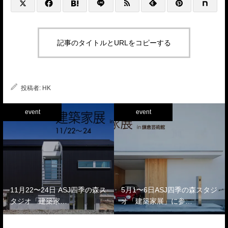
記事のタイトルとURLをコピーする
投稿者:
HK
event
event
11月22〜24日 ASJ四季の森ス
5月1〜6日ASJ四季の森スタジ
タジオ「建築家…
オ「建築家展」に参…