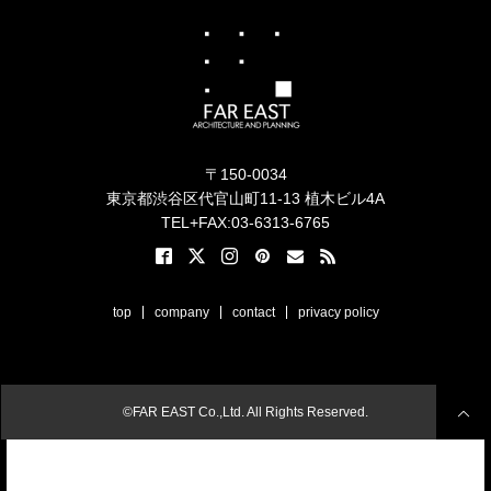
〒150-0034
東京都渋谷区代官山町11-13 植木ビル4A
TEL+FAX:03-6313-6765
top
company
contact
privacy policy
©FAR EAST Co.,Ltd. All Rights Reserved.
tel
contact
share