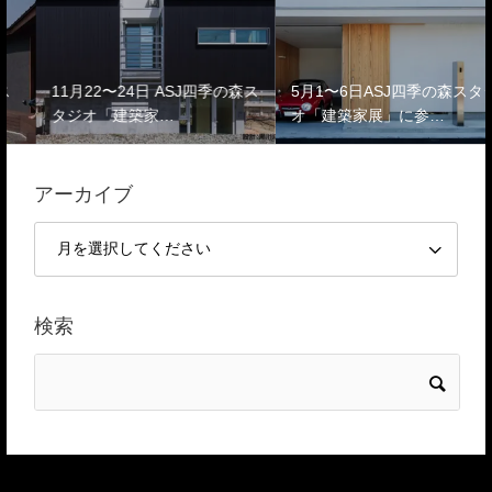
11月22〜24日 ASJ四季の森ス
5月1〜6日ASJ四季の森スタジ
タジオ「建築家…
オ「建築家展」に参…
アーカイブ
検索