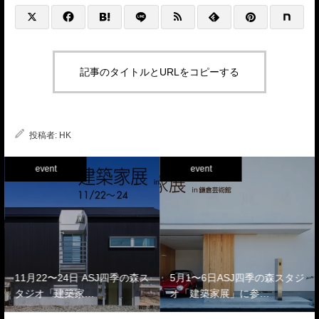
記事のタイトルとURLをコピーする
投稿者:
HK
event
event
11月22〜24日 ASJ四季の森ス
5月1〜6日ASJ四季の森スタジ
タジオ「建築家…
オ「建築家展」に参…