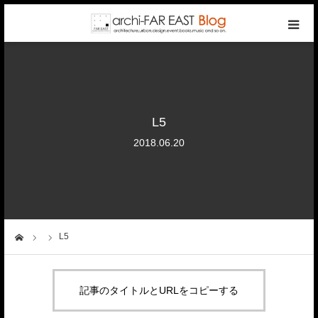
top
photo gallery
L5
categories
2018.06.20
writers
company
L5
ーム
contact
記事のタイトルとURLをコピーする
reservation