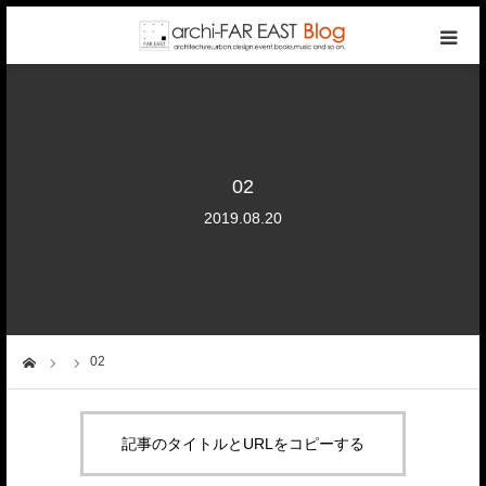
top
photo gallery
02
categories
2019.08.20
writers
company
02
ーム
contact
記事のタイトルとURLをコピーする
reservation