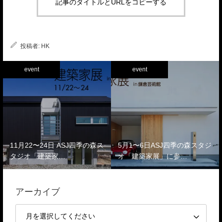
記事のタイトルとURLをコピーする
投稿者:
HK
event
event
11月22〜24日 ASJ四季の森ス
5月1〜6日ASJ四季の森スタジ
タジオ「建築家…
オ「建築家展」に参…
アーカイブ