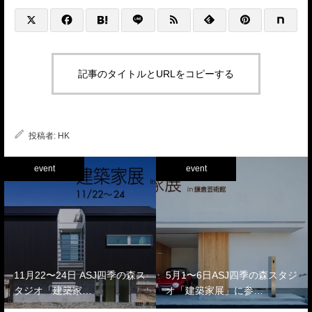
記事のタイトルとURLをコピーする
投稿者:
HK
event
event
11月22〜24日 ASJ四季の森ス
5月1〜6日ASJ四季の森スタジ
タジオ「建築家…
オ「建築家展」に参…