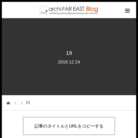
top
photo gallery
19
categories
2018.12.24
writers
company
19
ーム
contact
記事のタイトルとURLをコピーする
reservation