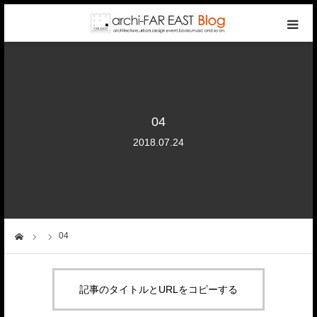
top
photo gallery
04
categories
2018.07.24
writers
company
04
ーム
contact
記事のタイトルとURLをコピーする
reservation