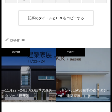
記事のタイトルとURLをコピーする
投稿者:
HK
event
event
11月22〜24日 ASJ四季の森ス
5月1〜6日ASJ四季の森スタジ
タジオ「建築家…
オ「建築家展」に参…