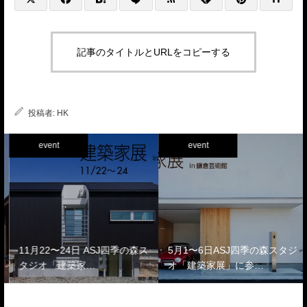
記事のタイトルとURLをコピーする
投稿者:
HK
event
event
11月22〜24日 ASJ四季の森ス
5月1〜6日ASJ四季の森スタジ
タジオ「建築家…
オ「建築家展」に参…