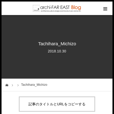
top
photo gallery
Tachihara_Michizo
categories
2018.10.30
writers
company
Tachihara_Michizo
ーム
contact
記事のタイトルとURLをコピーする
reservation