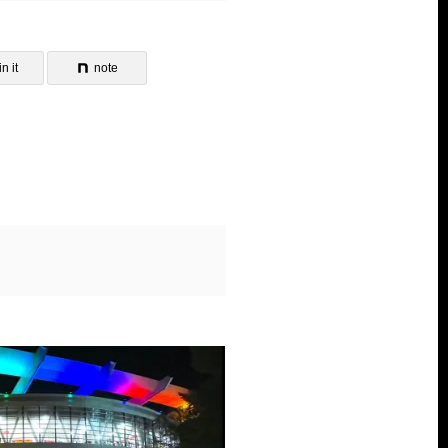
n it
note