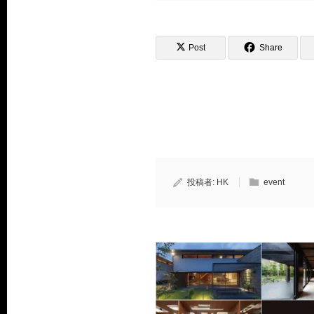
Post
Share
投稿者:
HK
event