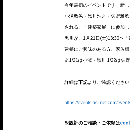
今年最初のイベントです。新し
小澤数晃・黒川浩之・矢野雅稔が
される、「建築家展」に参加し
黒川が、1月21日(土)13:
建築にご興味のある方、家族構
※1/21は小澤・黒川 1/22は
詳細は下記よりご確認ください
https://events.asj-net.com/even
※設計のご相談・ご依頼は
cont