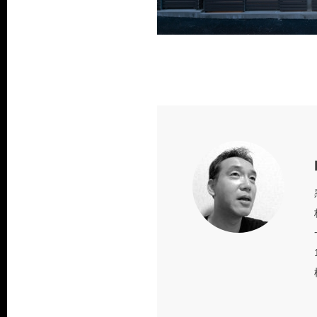
Web site
Faceb