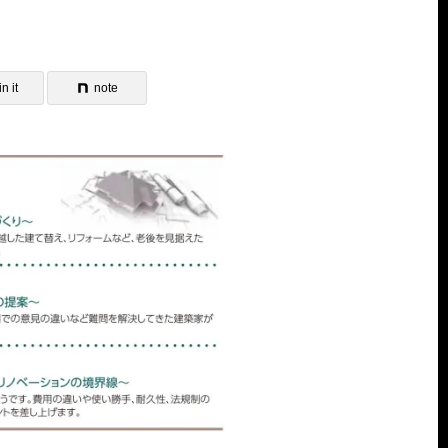
n it
note