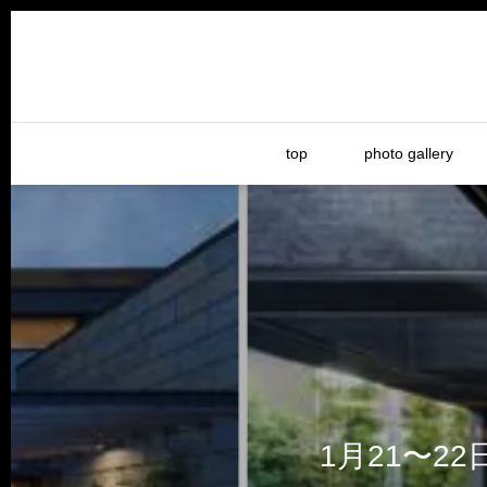
top
photo gallery
1月21〜2