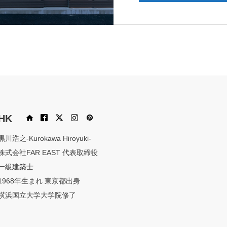
HK
ook
X
Instagram
Pinterest
黒川浩之-Kurokawa Hiroyuki-
株式会社FAR EAST 代表取締役
一級建築士
1968年生まれ 東京都出身
横浜国立大学大学院修了