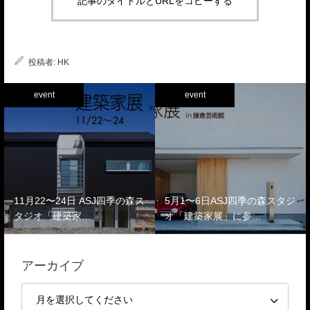
記事のタイトルとURLをコピーする
投稿者:
HK
event
event
11月22〜24日 ASJ四季の森ス
5月1〜6日ASJ四季の森スタジ
タジオ「建築家…
オ「建築家展」に参…
アーカイブ