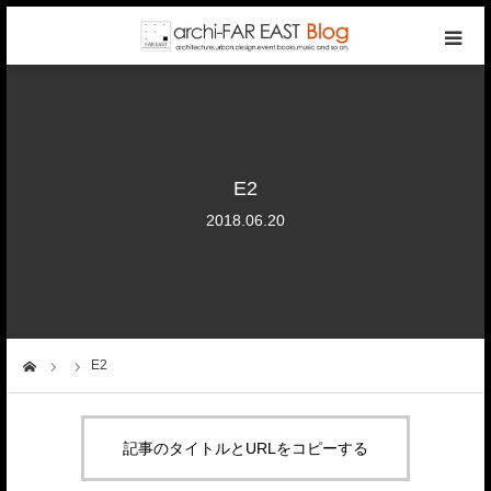
top
photo gallery
E2
categories
2018.06.20
writers
company
E2
ーム
contact
記事のタイトルとURLをコピーする
reservation