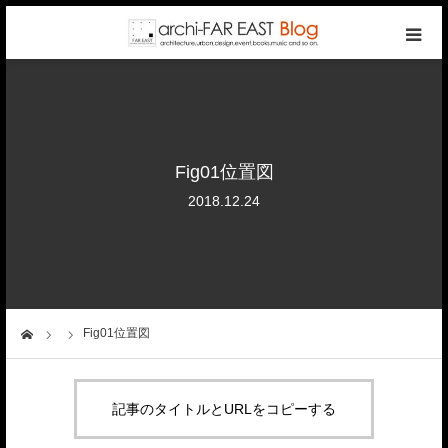
top
photo gallery
Fig01位置図
categories
2018.12.24
writers
company
Fig01位置図
ーム
contact
記事のタイトルとURLをコピーする
reservation