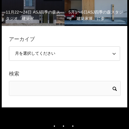
11月22〜24日 ASJ四季の森ス
5月1〜6日ASJ四季の森スタジ
タジオ「建築家…
オ「建築家展」に参…
アーカイブ
検索