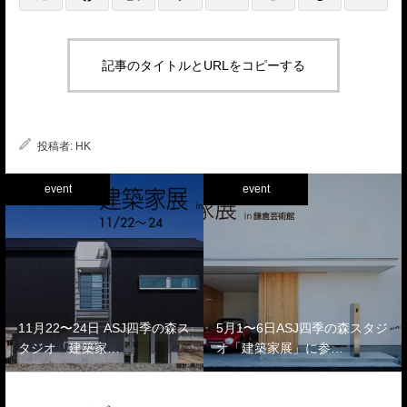
記事のタイトルとURLをコピーする
投稿者:
HK
event
event
11月22〜24日 ASJ四季の森ス
5月1〜6日ASJ四季の森スタジ
タジオ「建築家…
オ「建築家展」に参…