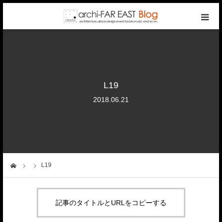
top
photo gallery
L19
categories
2018.06.21
writers
company
L19
ーム
contact
記事のタイトルとURLをコピーする
reservation