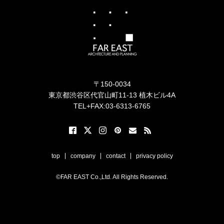
〒150-0034
東京都渋谷区代官山町11-13 植木ビル4A
TEL+FAX:03-6313-6765
top
company
contact
privacy policy
©FAR EAST Co.,Ltd. All Rights Reserved.