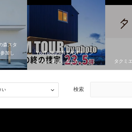
季の森スタ
に参加し
YouTube[FAR EASTチャン
ネル]を開設しました
タクミエ
検索