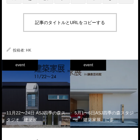
記事のタイトルとURLをコピーする
投稿者:
HK
event
event
11月22〜24日 ASJ四季の森ス
5月1〜6日ASJ四季の森スタジ
タジオ「建築家…
オ「建築家展」に参…