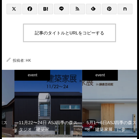
記事のタイトルとURLをコピーする
投稿者:
HK
event
event
11月22〜24日 ASJ四季の森ス
5月1〜6日ASJ四季の森スタジ
タジオ「建築家…
オ「建築家展」に参…