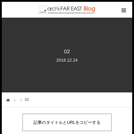
top
photo gallery
02
categories
2018.12.24
writers
company
02
ーム
contact
記事のタイトルとURLをコピーする
reservation