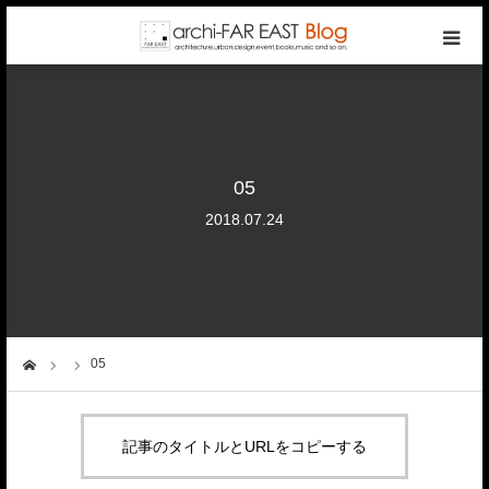
top
photo gallery
05
categories
2018.07.24
writers
company
05
ーム
contact
記事のタイトルとURLをコピーする
reservation