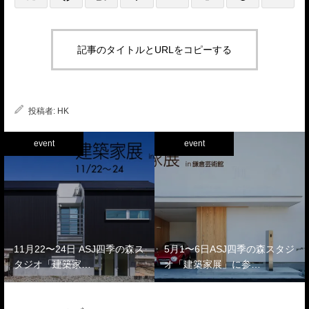
記事のタイトルとURLをコピーする
投稿者:
HK
event
event
11月22〜24日 ASJ四季の森ス
5月1〜6日ASJ四季の森スタジ
タジオ「建築家…
オ「建築家展」に参…