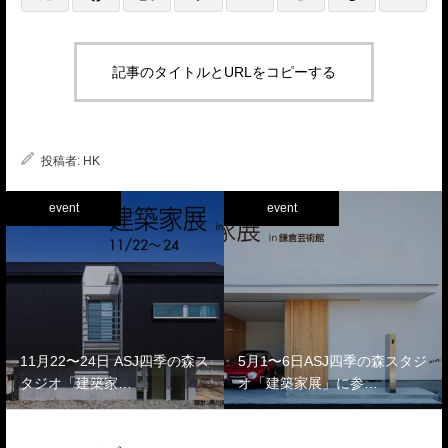
記事のタイトルとURLをコピーする
投稿者:
HK
event
event
11月22〜24日 ASJ四季の森ス
5月1〜6日ASJ四季の森スタジ
タジオ「建築家…
オ「建築家展」に参…