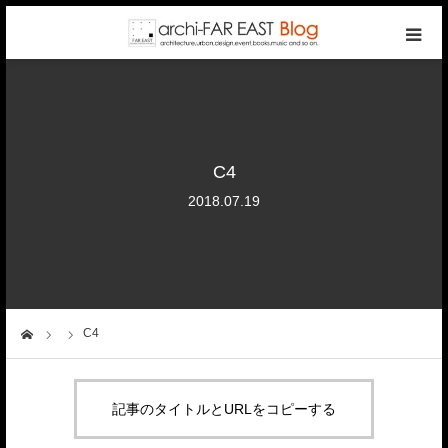
top
photo gallery
C4
categories
2018.07.19
writers
company
C4
ーム
contact
記事のタイトルとURLをコピーする
reservation