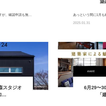
築
ちょっと大きな案件でバタバタしていたのですが、確認申請も無事終了し、工事に入れることになり、ホッとしています。今年は寒さが長引いて桜の便りもまだですが、これから…
2025.01.31
event
の森スタジオ
6月29〜
加…
「