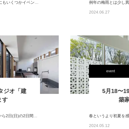
久しぶりのイベントのお知らせです。この間にもいくつかイベントには出ていたのですが、ちょっとかかりっきりの仕事が忙しく、投稿するのを忘れていました。（というか面倒…
2024.06.27
event
スタジオ「建
5月18〜
ます
築
小澤数晃・黒川浩之・矢野雅稔が6月1日(土)から2日(日)の2日間、王子駅・北とぴあ 地下1F・展示ホールにて開催される、ASJ東京北スタジオ「建築家展」に参加します。1…
2024.05.12