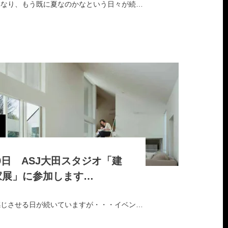
例年の梅雨とは少し異なり、もう既に夏なのかなという日々が続いていますが、イベントのご案内です。小澤数晃が6月29日(土)から30日(日)の2日間、新潟市・NOC…
19日 ASJ大田スタジオ「建
家展」に参加します…
春というより初夏を感じさせる日が続いていますが・・・イベントのご案内です。小澤数晃・黒川浩之・矢野雅稔が5月18日(土)〜19日(日)の2日間、大井町駅直近のき…