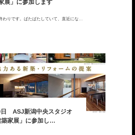
家展」に参加します
あっという間に1月も終わりです。ばたばたしていて、直近になってしまいましたが、イベントのお知らせです。小澤数晃・黒川浩之・矢野雅稔が2月1日(土)から2日(日)…
30日 ASJ新潟中央スタジオ
建築家展」に参加し…