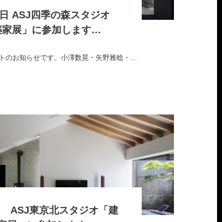
6日 ASJ四季の森スタジオ
築家展」に参加します…
GW中ですが、イベントのお知らせです。小澤数晃・矢野雅稔・黒川浩之が5月3日(土)〜6日(火)の4日間、鎌倉市鎌倉芸術館にて開催される、ASJ四季の森ス…
日 ASJ東京北スタジオ「建