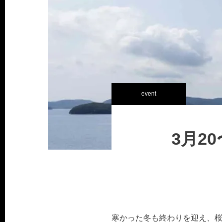
event
3月2
寒かった冬も終わりを迎え、