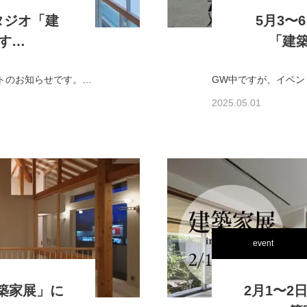
スタジオ「建
5月3〜
す…
「建
寒い日が続いていますが、今年最初のイベントのお知らせです。黒川浩之が2月14日(土)〜15日(日)の2日間、福島県郡山市ビッグパレットふくしま 1F・コンベンションホー…
2025.05.01
event
建築家展」に
2月1〜2