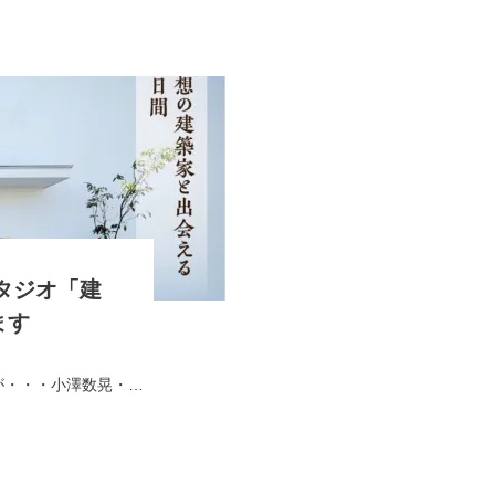
スタジオ「建
ます
GW中のイベントです。今年は暑いようですが・・・小澤数晃・黒川浩之・矢野雅稔が5月1日(水)〜6日(月)の6日間、神奈川県鎌倉市の鎌倉芸術館ギャラリー1にて開催…