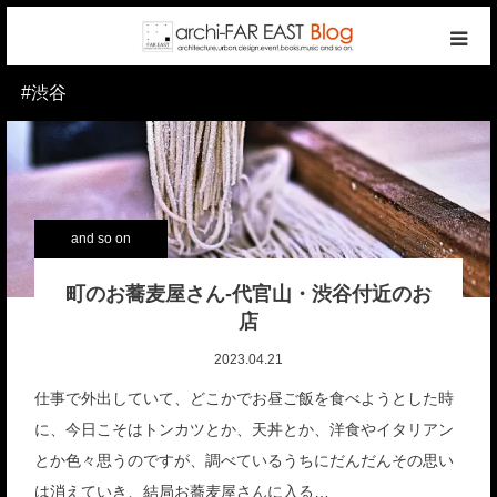
#渋谷
top
photo gallery
categories
and so on
writers
町のお蕎麦屋さん-代官山・渋谷付近のお
店
company
2023.04.21
仕事で外出していて、どこかでお昼ご飯を食べようとした時
contact
に、今日こそはトンカツとか、天丼とか、洋食やイタリアン
とか色々思うのですが、調べているうちにだんだんその思い
reservation
は消えていき、結局お蕎麦屋さんに入る…