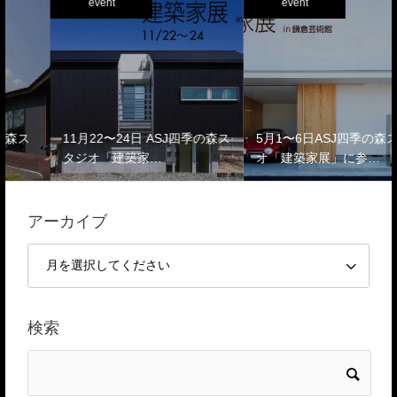
event
event
ス
11月22〜24日 ASJ四季の森ス
5月1〜6日ASJ四季の森スタジ
タジオ「建築家…
オ「建築家展」に参…
アーカイブ
検索